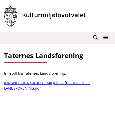
Hopp
til
Kulturmiljølovutvalet
innhold
Søk
Meny
Taternes Landsforening
Innspill frå Taternes Landsforening.
INNSPILL-TIL-NY-KULTURMILJOLOV-fra-TATERNES-
LANDSFORENING.pdf