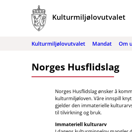
Hopp
til
Kulturmiljølovutvalet
innhold
Kulturmiljølovutvalet
Mandat
Om u
Norges Husflidslag
Norges Husflidslag ønsker å komme
kulturmiljøloven. Våre innspill knyt
gjelder den immaterielle kulturar
til tilvirkning og bruk.
Immateriell kulturarv
I dagens kulturminnelov mangler d