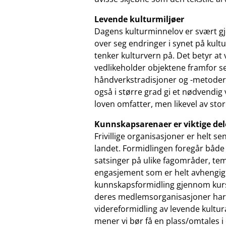
Levende kulturmiljøer
Dagens kulturminnelov er svært gj
over seg endringer i synet på kult
tenker kulturvern på. Det betyr a
vedlikeholder objektene framfor s
håndverkstradisjoner og -metoder b
også i større grad gi et nødvendig
loven omfatter, men likevel av stor 
Kunnskapsarenaer er viktige del
Frivillige organisasjoner er helt se
landet. Formidlingen foregår både
satsinger på ulike fagområder, te
engasjement som er helt avhengig a
kunnskapsformidling gjennom kurs
deres medlemsorganisasjoner har 
videreformidling av levende kultu
mener vi bør få en plass/omtales i 