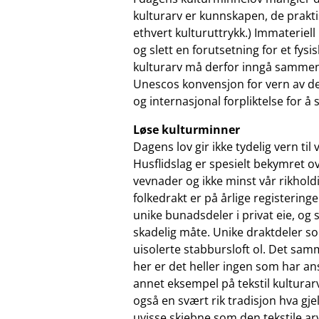
kulturarv er kunnskapen, de praktis
ethvert kulturuttrykk.) Immateriell k
og slett en forutsetning for et fys
kulturarv må derfor inngå sammen 
Unescos konvensjon for vern av de
og internasjonal forpliktelse for å 
Løse kulturminner
Dagens lov gir ikke tydelig vern ti
Husflidslag er spesielt bekymret o
vevnader og ikke minst vår rikhold
folkedrakt er på årlige registerin
unike bunadsdeler i privat eie, og
skadelig måte. Unike draktdeler s
uisolerte stabbursloft ol. Det sam
her er det heller ingen som har ans
annet eksempel på tekstil kulturar
også en svært rik tradisjon hva gj
uvisse skjebne som den tekstile ar