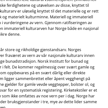
ke ferdighetene og utøvelsen av disse, knyttet til
ulturarv er uløselig knyttet til det materielle og er rett
isk og materielt kulturminne. Materiell og immateriell
i vurderingene av vern. Gjennom ratifiseringen av
n immateriell kulturarven har Norge både en nasjonal
sikre denne.
l vår store og rikholdige gjenstandsarv. Norges
ver fraværet av vern av vår nasjonale kulturarv innen
ige bunadstradisjon. Norsk Institutt for bunad og
ger i felt. De kommer regelmessig over svært gamle og
 som oppbevares på en svært dårlig eller direkte
om ligger sammenbrettet eller åpent vegghengt på
me gjelder for gamle vevde veggtepper, bolster ol, og
var for en systematisk registering. Kirketekstiler er et
v som ikke omfattes av noe vern per i dag. Norge har
elder bruksgjenstander i tre, mye av dette lider samme
ven.