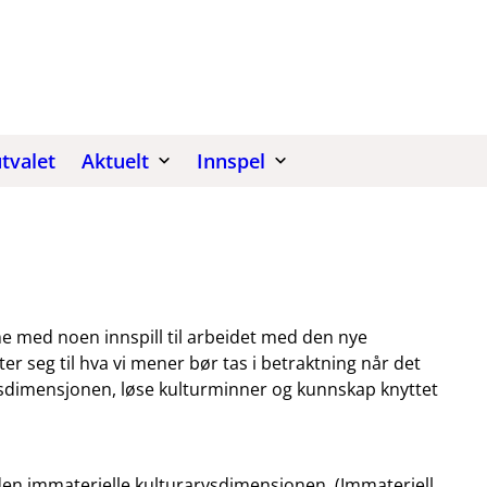
tvalet
Aktuelt
Innspel
 med noen innspill til arbeidet med den nye
ter seg til hva vi mener bør tas i betraktning når det
vsdimensjonen, løse kulturminner og kunnskap knyttet
en immaterielle kulturarvsdimensjonen. (Immateriell