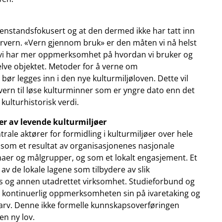
enstandsfokusert og at den dermed ikke har tatt inn
urvern. «Vern gjennom bruk» er den måten vi nå helst
t vi har mer oppmerksomhet på hvordan vi bruker og
elve objektet. Metoder for å verne om
ør legges inn i den nye kulturmiljøloven. Dette vil
 vern til løse kulturminner som er yngre dato enn det
kulturhistorisk verdi.
er av levende kulturmiljøer
ntrale aktører for formidling i kulturmiljøer over hele
 som et resultat av organisasjonenes nasjonale
maer og målgrupper, og som et lokalt engasjement. Et
v de lokale lagene som tilbydere av slik
 og annen utadrettet virksomhet. Studieforbund og
kontinuerlig oppmerksomheten sin på ivaretaking og
rarv. Denne ikke formelle kunnskapsoverføringen
en ny lov.