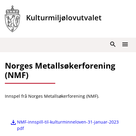
Hopp
til
Kulturmiljølovutvalet
innhold
Søk
Meny
Norges Metallsøkerforening
(NMF)
Innspel frå Norges Metallsøkerforening (NMF).
NMF-innspill-til-kulturminneloven-31-januar-2023
pdf