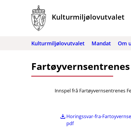
Hopp
til
Kulturmiljølovutvalet
innhold
Kulturmiljølovutvalet
Mandat
Om u
Fartøyvernsentrenes 
Innspel frå Fartøyvernsentrenes Fe
Horingssvar-fra-Fartoyvernse
pdf