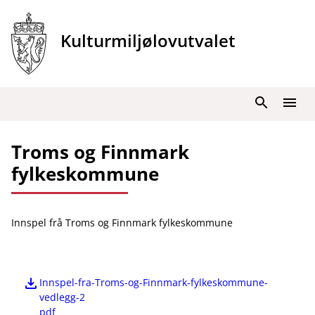
Hopp
til
Kulturmiljølovutvalet
innhold
Søk
Meny
Troms og Finnmark
fylkeskommune
Innspel frå Troms og Finnmark fylkeskommune
Innspel-fra-Troms-og-Finnmark-fylkeskommune-
vedlegg-2
pdf