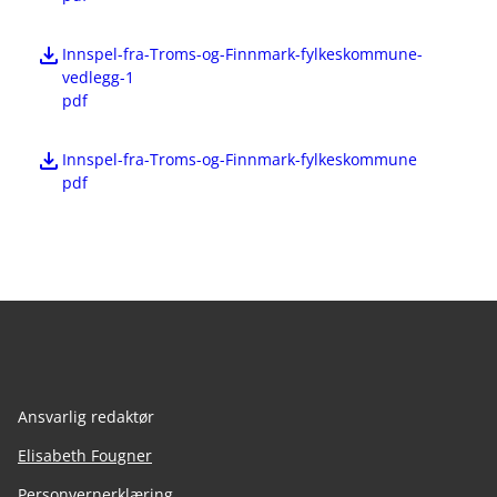
Innspel-fra-Troms-og-Finnmark-fylkeskommune-
vedlegg-1
pdf
Innspel-fra-Troms-og-Finnmark-fylkeskommune
pdf
Ansvarlig redaktør
Elisabeth Fougner
Personvernerklæring