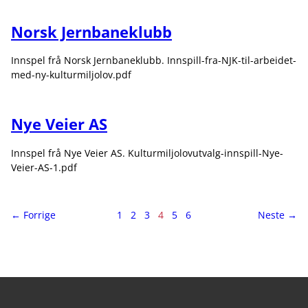
Norsk Jernbaneklubb
Innspel frå Norsk Jernbaneklubb. Innspill-fra-NJK-til-arbeidet-
med-ny-kulturmiljolov.pdf
Nye Veier AS
Innspel frå Nye Veier AS. Kulturmiljolovutvalg-innspill-Nye-
Veier-AS-1.pdf
side
Side
side
← Forrige
1
2
3
4
5
6
Neste
→
4
av
6