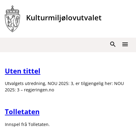
Hopp
til
Kulturmiljølovutvalet
innhold
Søk
Meny
Uten tittel
Utvalgets utredning, NOU 2025: 3, er tilgjengelig her: NOU
2025: 3 – regjeringen.no
Tolletaten
Innspel frå Tolletaten.