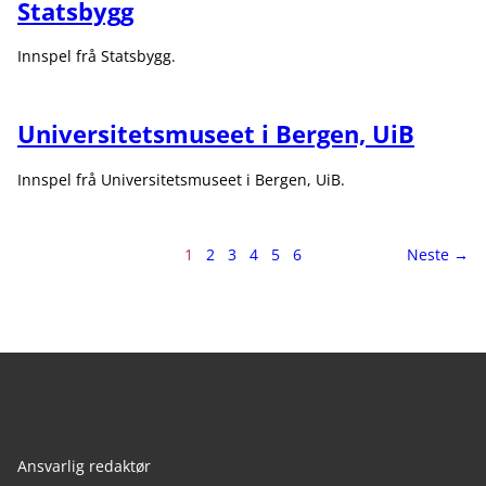
Statsbygg
Innspel frå Statsbygg.
Universitetsmuseet i Bergen, UiB
Innspel frå Universitetsmuseet i Bergen, UiB.
Side
side
1
2
3
4
5
6
Neste
→
1
av
6
Ansvarlig redaktør